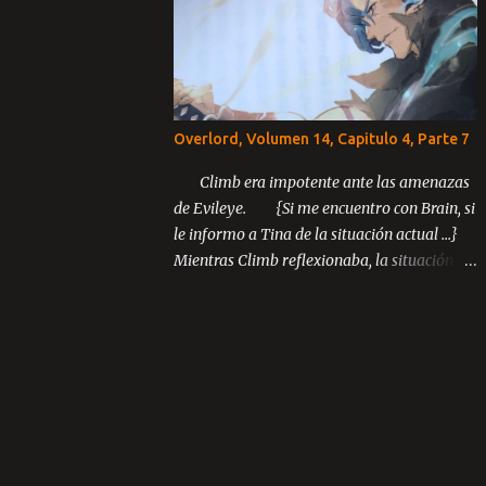
Parte 3 ...
Overlord, Volumen 14, Capitulo 4, Parte 7
Climb era impotente ante las amenazas
de Evileye. {Si me encuentro con Brain, si
le informo a Tina de la situación actual ...}
Mientras Climb reflexionaba, la situación
inusual entre los miembros de Blue Rose
continuó desarrollándose.