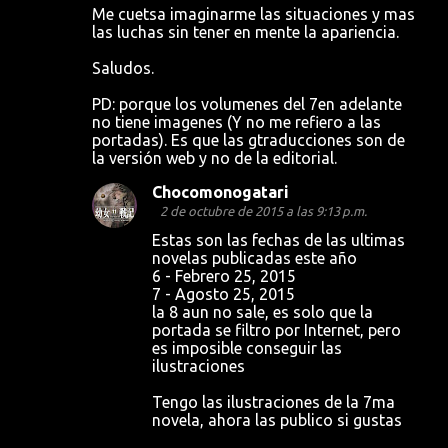
n
Me cuetsa imaginarme las situaciones y mas
t
las luchas sin tener en mente la apariencia.
a
Saludos.
r
PD: porque los volumenes del 7en adelante
i
no tiene imagenes (Y no me refiero a las
o
portadas). Es que las gtraducciones son de
la versión web y no de la editorial.
s
Chocomonogatari
2 de octubre de 2015 a las 9:13 p.m.
Estas son las fechas de las ultimas
novelas publicadas este año
6 - Febrero 25, 2015
7 - Agosto 25, 2015
la 8 aun no sale, es solo que la
portada se filtro por Internet, pero
es imposible conseguir las
ilustraciones
Tengo las ilustraciones de la 7ma
novela, ahora las publico si gustas