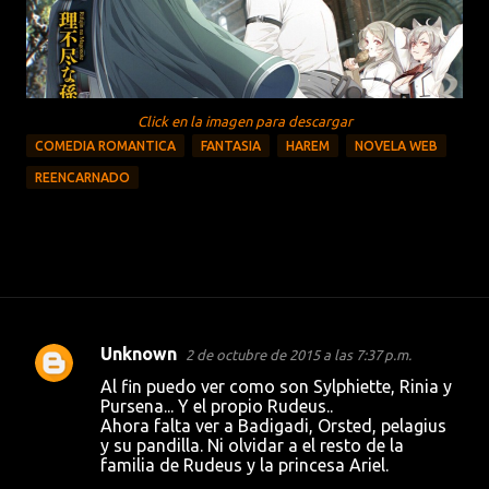
Click en la imagen para descargar
COMEDIA ROMANTICA
FANTASIA
HAREM
NOVELA WEB
REENCARNADO
Unknown
2 de octubre de 2015 a las 7:37 p.m.
C
Al fin puedo ver como son Sylphiette, Rinia y
o
Pursena... Y el propio Rudeus..
Ahora falta ver a Badigadi, Orsted, pelagius
m
y su pandilla. Ni olvidar a el resto de la
e
familia de Rudeus y la princesa Ariel.