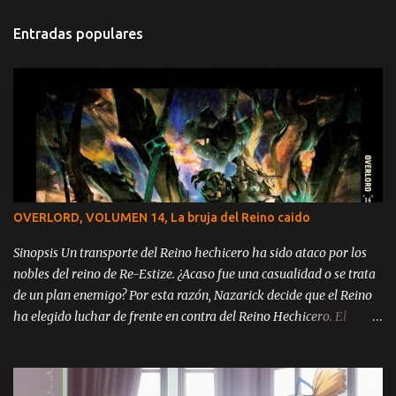
Entradas populares
OVERLORD, VOLUMEN 14, La bruja del Reino caido
Sinopsis Un transporte del Reino hechicero ha sido ataco por los
nobles del reino de Re-Estize. ¿Acaso fue una casualidad o se trata
de un plan enemigo? Por esta razón, Nazarick decide que el Reino
ha elegido luchar de frente en contra del Reino Hechicero. El
príncipe Zanack, Blue Rose y Brain se encuentran en el reino de Re-
Estize, aun catatónicos debido a la masacre ocurrida en la llanura
de Kazze y ahora con la amenaza de guerra en contra del mismo