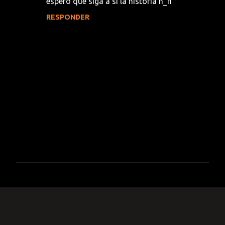
espero que siga a si la historia n_n
RESPONDER
P
u
b
l
i
c