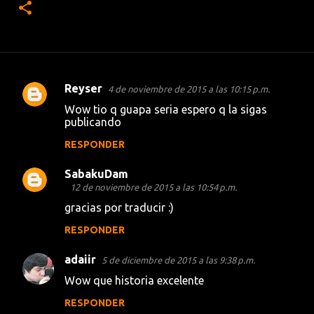
Reyser
4 de noviembre de 2015 a las 10:15 p.m.
C
Wow tio q guapa seria espero q la sigas
o
publicando
m
RESPONDER
e
SabakuDam
n
12 de noviembre de 2015 a las 10:54 p.m.
t
gracias por traducir :)
a
RESPONDER
r
i
adaiir
5 de diciembre de 2015 a las 9:38 p.m.
o
Wow que historia excelente
s
RESPONDER