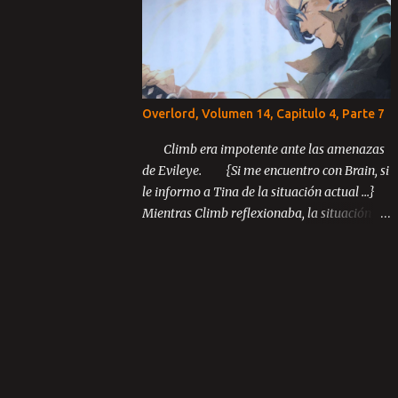
Parte 3 ...
Overlord, Volumen 14, Capitulo 4, Parte 7
Climb era impotente ante las amenazas
de Evileye. {Si me encuentro con Brain, si
le informo a Tina de la situación actual ...}
Mientras Climb reflexionaba, la situación
inusual entre los miembros de Blue Rose
continuó desarrollándose.