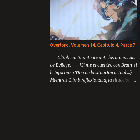
Capítulo 3: El último rey Parte 1 Parte 2
Parte 3 ...
Overlord, Volumen 14, Capitulo 4, Parte 7
Climb era impotente ante las amenazas
de Evileye. {Si me encuentro con Brain, si
le informo a Tina de la situación actual ...}
Mientras Climb reflexionaba, la situación
inusual entre los miembros de Blue Rose
continuó desarrollándose.