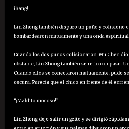
ɨBang!
Lin Zhong también disparo un puño y colisiono c
bombardearon mutuamente y una onda espiritual se
Cuando los dos puños colisionaron, Mu Chen dio 
obstante, Lin Zhong también se retiro un paso. U
Cuando ellos se conectaron mutuamente, pudo sent
oscura. Parecía que el chico en frente de él entre
“¡Maldito mocoso!”
Lin Zhong dejo salir un grito y se dirigió rápida
entro en erupción y sus palmas dibujaron un arco 