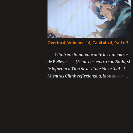
Capítulo 3: El último rey Parte 1 Parte 2
Parte 3 ...
Overlord, Volumen 14, Capitulo 4, Parte 7
Climb era impotente ante las amenazas
de Evileye. {Si me encuentro con Brain, si
le informo a Tina de la situación actual ...}
Mientras Climb reflexionaba, la situación
inusual entre los miembros de Blue Rose
continuó desarrollándose.