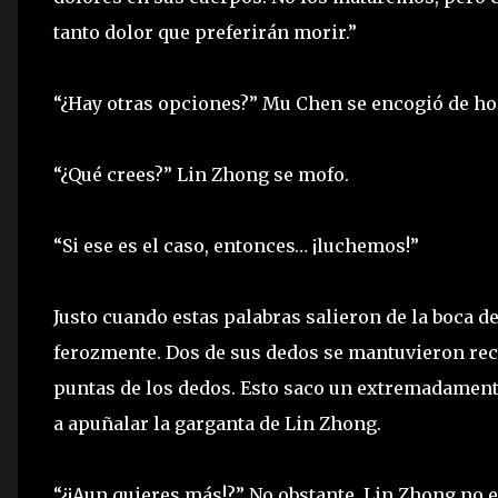
tanto dolor que preferirán morir.”
“¿Hay otras opciones?” Mu Chen se encogió de ho
“¿Qué crees?” Lin Zhong se mofo.
“Si ese es el caso, entonces… ¡luchemos!”
Justo cuando estas palabras salieron de la boca d
ferozmente. Dos de sus dedos se mantuvieron rect
puntas de los dedos. Esto saco un extremadamente
a apuñalar la garganta de Lin Zhong.
“¿¡Aun quieres más!?” No obstante, Lin Zhong no 