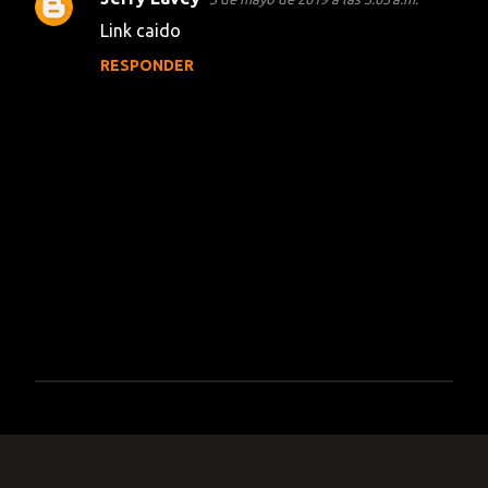
Link caido
RESPONDER
P
u
b
l