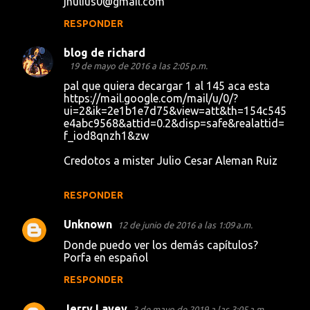
jhulius0@gmail.com
RESPONDER
blog de richard
19 de mayo de 2016 a las 2:05 p.m.
pal que quiera decargar 1 al 145 aca esta
https://mail.google.com/mail/u/0/?
ui=2&ik=2e1b1e7d75&view=att&th=154c545
e4abc9568&attid=0.2&disp=safe&realattid=
f_iod8qnzh1&zw
Credotos a mister Julio Cesar Aleman Ruiz
RESPONDER
Unknown
12 de junio de 2016 a las 1:09 a.m.
Donde puedo ver los demás capítulos?
Porfa en español
RESPONDER
Jerry Lavey
3 de mayo de 2019 a las 3:05 a.m.