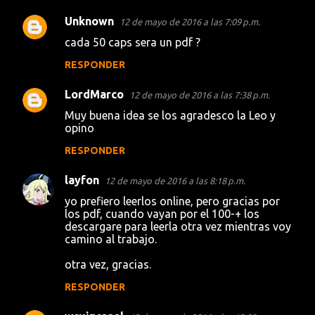
Unknown
12 de mayo de 2016 a las 7:09 p.m.
C
cada 50 caps sera un pdf ?
o
RESPONDER
m
e
LordMarco
12 de mayo de 2016 a las 7:38 p.m.
n
Muy buena idea se los agradesco la Leo y
t
opino
a
RESPONDER
r
layfon
12 de mayo de 2016 a las 8:18 p.m.
i
yo prefiero leerlos online, pero gracias por
o
los pdf, cuando vayan por el 100-+ los
s
descargare para leerla otra vez mientras voy
camino al trabajo.
otra vez, gracias.
RESPONDER