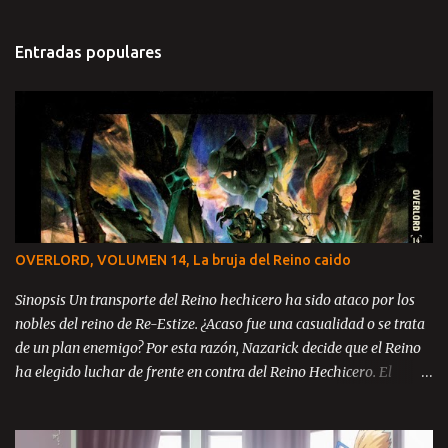
Entradas populares
OVERLORD, VOLUMEN 14, La bruja del Reino caido
Sinopsis Un transporte del Reino hechicero ha sido ataco por los
nobles del reino de Re-Estize. ¿Acaso fue una casualidad o se trata
de un plan enemigo? Por esta razón, Nazarick decide que el Reino
ha elegido luchar de frente en contra del Reino Hechicero. El
príncipe Zanack, Blue Rose y Brain se encuentran en el reino de Re-
Estize, aun catatónicos debido a la masacre ocurrida en la llanura
de Kazze y ahora con la amenaza de guerra en contra del mismo