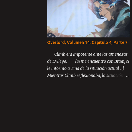
Capítulo 3: El último rey Parte 1 Parte 2
Parte 3 ...
Overlord, Volumen 14, Capitulo 4, Parte 7
Climb era impotente ante las amenazas
de Evileye. {Si me encuentro con Brain, si
le informo a Tina de la situación actual ...}
Mientras Climb reflexionaba, la situación
inusual entre los miembros de Blue Rose
continuó desarrollándose.