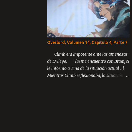
Capítulo 3: El último rey Parte 1 Parte 2
Parte 3 ...
Overlord, Volumen 14, Capitulo 4, Parte 7
Climb era impotente ante las amenazas
de Evileye. {Si me encuentro con Brain, si
le informo a Tina de la situación actual ...}
Mientras Climb reflexionaba, la situación
inusual entre los miembros de Blue Rose
continuó desarrollándose.