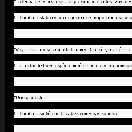
“La fecha de entrega será el próximo miércoles.
Voy a es
El hombre estaba en un negocio que proporciona solucio
“Voy a estar en su cuidado también.
Oh, sí, ¿lo veré el 
El director de buen espíritu pidió de una manera amistos
"Por supuesto."
El hombre asintió con la cabeza mientras sonreía.