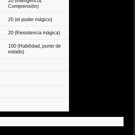
20 (Inteligencia,
Comprensión)
20 (el poder mágico)
20 (Resistencia mágica)
100 (Habilidad, punto de
estado)