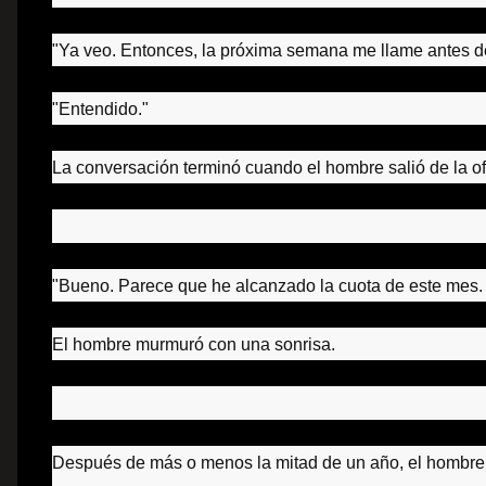
"Ya veo. Entonces
, la próxima semana me llame antes d
"Entendido."
La conversación terminó cuando el hombre salió de la ofi
"Bueno.
Parece que he alcanzado la cuota de este mes
El hombre murmuró con una sonrisa.
Después de más o menos la mitad de un año, el hombre 