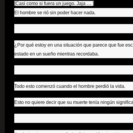
[Casi como si fuera un juego.
Jaja … ]
El hombre se rió sin poder hacer nada.
¿Por qué estoy en una situación que parece que fue esc
estado en un sueño mientras recordaba.
Todo esto comenzó cuando el hombre perdió la vida.
Esto no quiere decir que su muerte tenía ningún signific