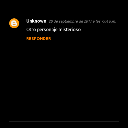
Unknown
20 de septiembre de 2017 a las 7:04 p.m.
C
Otro personaje misterioso
o
RESPONDER
m
e
n
t
a
r
i
o
s