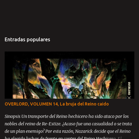
Entradas populares
OVERLORD, VOLUMEN 14, La bruja del Reino caido
Sinopsis Un transporte del Reino hechicero ha sido ataco por los
nobles del reino de Re-Estize. ¿Acaso fue una casualidad o se trata
de un plan enemigo? Por esta razón, Nazarick decide que el Reino
ha elegido luchar de frente en contra del Reino Hechicero. El