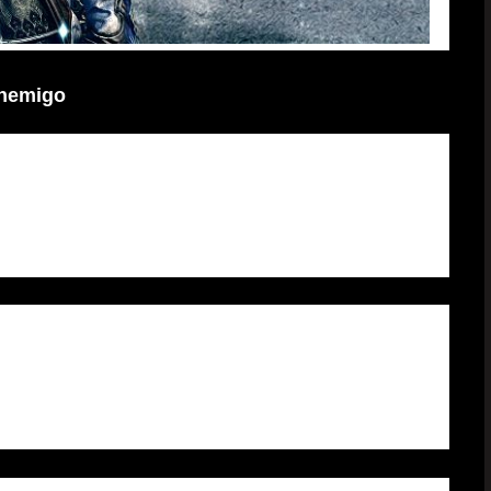
enemigo
esparcidos por el suelo, con sangre carmesí cubriendo la
los ojos abiertos en estado de shock los ojos sin vida de
había esperado encontrarse con semejante lucha.
unes, aun así, fácilmente podían decir que esos veinte
veinte Gran Maestros Santos se reunieron, su increíble
había pensado que tantos Gran Maestros Santos morirían a
en tan solo un momento.