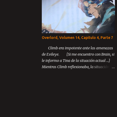
Capítulo 3: El último rey Parte 1 Parte 2
Parte 3 ...
Overlord, Volumen 14, Capitulo 4, Parte 7
Climb era impotente ante las amenazas
de Evileye. {Si me encuentro con Brain, si
le informo a Tina de la situación actual ...}
Mientras Climb reflexionaba, la situación
inusual entre los miembros de Blue Rose
continuó desarrollándose.