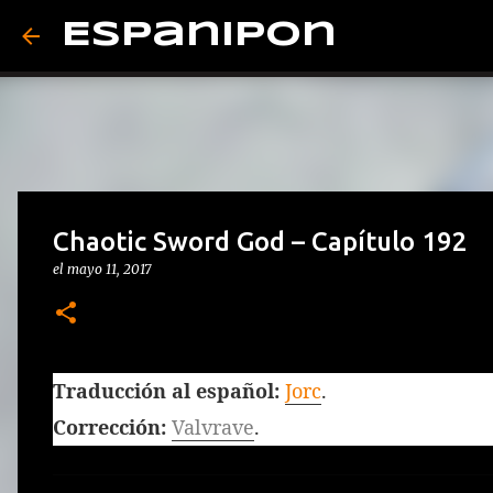
Espanipon
Chaotic Sword God – Capítulo 192
el
mayo 11, 2017
Traducción al español:
Jorc
.
Corrección:
Valvrave
.