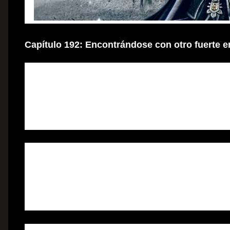
Capítulo 192: Encontrándose con otro fuerte 
Los cadáveres de veinte Gran Maestros Santos estaban 
calle. Las personas de alrededor miraban fijamente con 
los cadáveres y al ensangrentado Jian Chen. Nadie se 
Muchos de estos observadores eran meros plebeyos com
cadáveres eran de Gran Maestros Santos. Cuando esos 
poder barrió a través de la Ciudad Fénix. Pero nadie 
manos de un único joven que ni siquiera tenía 25 años 