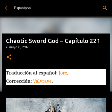
Ir al contenido principal
Espanipon
Chaotic Sword God – Capítulo 221
el
mayo 11, 2017
Traducción al español:
Jorc
.
Corrección:
Valvrave
.