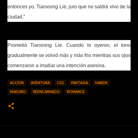
entonces yo, Tianxiong Lie, juro que no saldrá vivo de la
ciudad.”
Prometió Tianxiong Lie. Cuando lo oyeron, el tono
gradualmente se volvió más y más frio mientras sus ojos
comenzaron a irradiar una intención asesina.
ACCION
AVENTURA
CSG
FANTASIA
HAREM
MADURO
REENCARNADO
ROMANCE