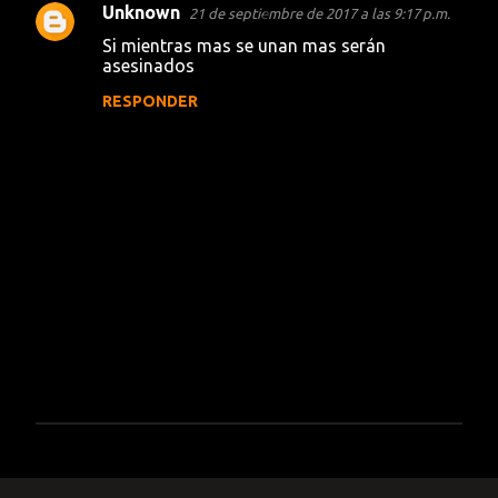
Unknown
21 de septiembre de 2017 a las 9:17 p.m.
C
Si mientras mas se unan mas serán
o
asesinados
m
RESPONDER
e
n
t
a
r
i
o
s
P
u
b