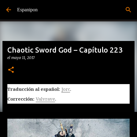
Ir al contenido principal
Espanipon
Chaotic Sword God – Capítulo 223
el
mayo 11, 2017
Traducción al español:
Jorc
.
Corrección:
Valvrave
.