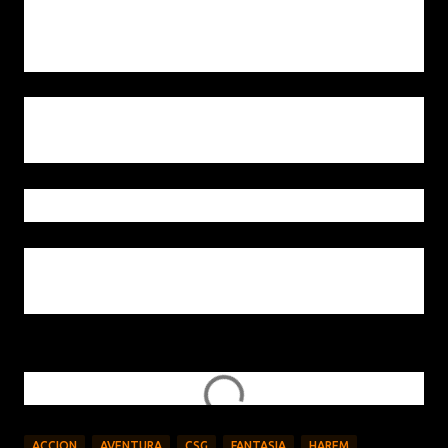
había estado antes. Sin embargo, ahora sus piernas se
habían hundido en el suelo por unos tres centímetros.
“Mocoso, no pensé que tu fuerza sería tan diferente en
el periodo de tiempo de un solo año.”
Tianxiong Lie miró sombríamente a Jian Chen.
“Sin embargo, incluso con este gran cambio, todavía no
serás capaz de salir vivo.”
Con eso, voló hacia Jian Chen una vez más.
ACCION
AVENTURA
CSG
FANTASIA
HAREM