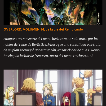
OVERLORD, VOLUMEN 14, La bruja del Reino caido
Sinopsis Un transporte del Reino hechicero ha sido ataco por los
nobles del reino de Re-Estize. ¿Acaso fue una casualidad o se trata
de un plan enemigo? Por esta razón, Nazarick decide que el Reino
ha elegido luchar de frente en contra del Reino Hechicero. El
príncipe Zanack, Blue Rose y Brain se encuentran en el reino de Re-
Estize, aun catatónicos debido a la masacre ocurrida en la llanura
de Kazze y ahora con la amenaza de guerra en contra del mismo
enemigo, todos se encuentran desesperados ante la perspectiva de
luchar una guerra sin posibilidades de victoria. El reino está al
borde del colapso y solo un milagro podría salvarlos. Tabla de
Contenido Prologo Parte 1 Parte 2 Parte 3 Capítulo 1: Un
movimiento inesperado Parte 1-2 Parte 3 Parte 4 Parte 5 Parte 6