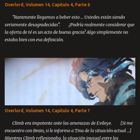
Parte 7 Parte 8 Capítulo 2: El principio del fin Parte 1 Parte 2 Parte
Overlord, Volumen 14, Capitulo 4, Parte 6
3 Parte 4 Parte 5 Parte 6 Parte 7 Parte 8 Parte 9 Capítulo 3: El
último rey Parte 1 Parte 2 Parte 3 ...
"Raramente llegamos a beber esto ... Ustedes están siendo
seriamente desagradecidas". ¿Podría realmente considerar que
la oferta de té es un acto de buena gracia? Algo simplemente no
estaba bien con esa definición.
Overlord, Volumen 14, Capitulo 4, Parte 7
Climb era impotente ante las amenazas de Evileye. {Si me
encuentro con Brain, si le informo a Tina de la situación actual ...}
Mientras Climb reflexionaba, la situación inusual entre los