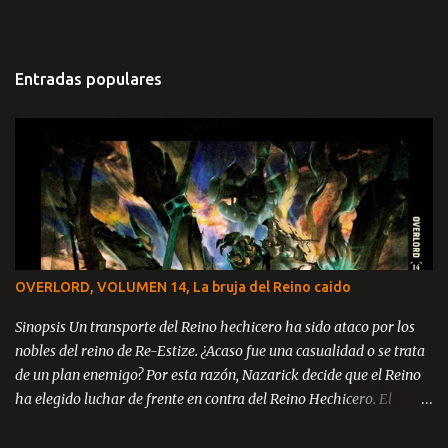
Entradas populares
OVERLORD, VOLUMEN 14, La bruja del Reino caido
Sinopsis Un transporte del Reino hechicero ha sido ataco por los
nobles del reino de Re-Estize. ¿Acaso fue una casualidad o se trata
de un plan enemigo? Por esta razón, Nazarick decide que el Reino
ha elegido luchar de frente en contra del Reino Hechicero. El
príncipe Zanack, Blue Rose y Brain se encuentran en el reino de Re-
Estize, aun catatónicos debido a la masacre ocurrida en la llanura