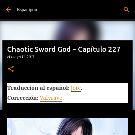
Ir al contenido principal
Espanipon
Chaotic Sword God – Capítulo 227
el
mayo 11, 2017
Traducción al español:
Jorc
.
Corrección:
Valvrave
.