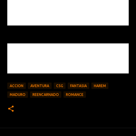
podrían creer que esos siete se convertirían en
subordinados del hombre que había asesinado a
Tianxiong Lie.
A pesar de todo lo que sucedió justo frente a ellos, el
centenar de guardias todavía no podían creer lo que
veían sus ojos.
ACCION
AVENTURA
CSG
FANTASIA
HAREM
MADURO
REENCARNADO
ROMANCE