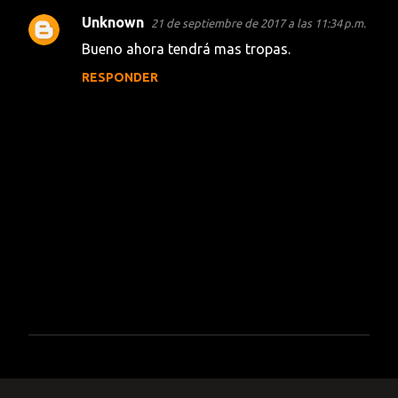
Unknown
21 de septiembre de 2017 a las 11:34 p.m.
C
Bueno ahora tendrá mas tropas.
o
RESPONDER
m
e
n
t
a
r
i
o
s
P
u
b