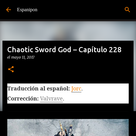
Ir al contenido principal
Espanipon
Chaotic Sword God – Capítulo 228
el
mayo 11, 2017
Traducción al español:
Jorc
.
Corrección:
Valvrave
.