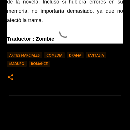
de la novela. Incluso si hubiera errores en su
memoria, no importaría demasiado, ya que no
afectó la trama.
Traductor : Zombie
ARTES MARCIALES
COMEDIA
DRAMA
FANTASIA
MADURO
ROMANCE
C
o
m
e