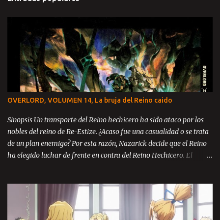
OVERLORD, VOLUMEN 14, La bruja del Reino caido
Sinopsis Un transporte del Reino hechicero ha sido ataco por los
nobles del reino de Re-Estize. ¿Acaso fue una casualidad o se trata
de un plan enemigo? Por esta razón, Nazarick decide que el Reino
ha elegido luchar de frente en contra del Reino Hechicero. El
príncipe Zanack, Blue Rose y Brain se encuentran en el reino de Re-
Estize, aun catatónicos debido a la masacre ocurrida en la llanura
de Kazze y ahora con la amenaza de guerra en contra del mismo
enemigo, todos se encuentran desesperados ante la perspectiva de
luchar una guerra sin posibilidades de victoria. El reino está al