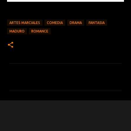
ARTES MARCIALES
COMEDIA
DRAMA
FANTASIA
MADURO
ROMANCE
C
o
m
e
n
t
a
r