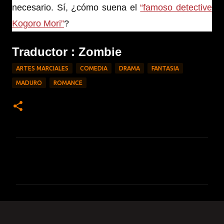
necesario. Sí, ¿cómo suena el
“famoso detective
Kogoro Mori”
?
Traductor : Zombie
ARTES MARCIALES
COMEDIA
DRAMA
FANTASIA
MADURO
ROMANCE
C
o
m
e
n
t