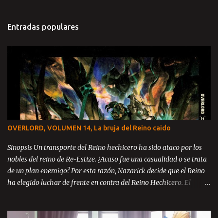
Entradas populares
OVERLORD, VOLUMEN 14, La bruja del Reino caido
Sinopsis Un transporte del Reino hechicero ha sido ataco por los
nobles del reino de Re-Estize. ¿Acaso fue una casualidad o se trata
de un plan enemigo? Por esta razón, Nazarick decide que el Reino
ha elegido luchar de frente en contra del Reino Hechicero. El
príncipe Zanack, Blue Rose y Brain se encuentran en el reino de Re-
Estize, aun catatónicos debido a la masacre ocurrida en la llanura
de Kazze y ahora con la amenaza de guerra en contra del mismo