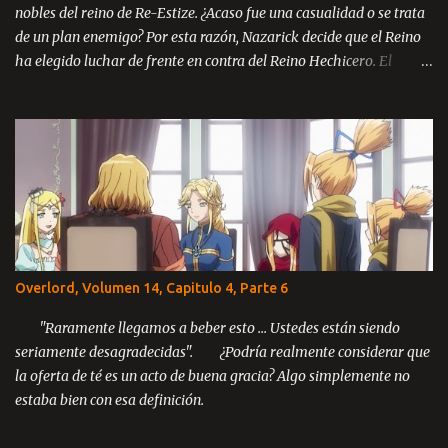
nobles del reino de Re-Estize. ¿Acaso fue una casualidad o se trata
de un plan enemigo? Por esta razón, Nazarick decide que el Reino
ha elegido luchar de frente en contra del Reino Hechicero. El
príncipe Zanack, Blue Rose y Brain se encuentran en el reino de Re-
Estize, aun catatónicos debido a la masacre ocurrida en la llanura
de Kazze y ahora con la amenaza de guerra en contra del mismo
enemigo, todos se encuentran desesperados ante la perspectiva de
luchar una guerra sin posibilidades de victoria. El reino está al
borde del colapso y solo un milagro podría salvarlos. Tabla de
Contenido Prologo Parte 1 Parte 2 Parte 3 Capítulo 1: Un
movimiento inesperado Parte 1-2 Parte 3 Parte 4 Parte 5 Parte 6
Parte 7 Parte 8 Capítulo 2: El principio del fin Parte 1 Parte 2 Parte
Overlord, Volumen 14, Capitulo 4, Parte 6
3 Parte 4 Parte 5 Parte 6 Parte 7 Parte 8 Parte 9 Capítulo 3: El
último rey Parte 1 Parte 2 Parte 3 ...
"Raramente llegamos a beber esto ... Ustedes están siendo
seriamente desagradecidas". ¿Podría realmente considerar que
la oferta de té es un acto de buena gracia? Algo simplemente no
estaba bien con esa definición.