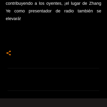
contribuyendo a los oyentes, ¡el lugar de Zhang
Ye como presentador de radio también se
elevará!
C
o
m
e
n