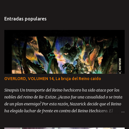
Entradas populares
OVERLORD, VOLUMEN 14, La bruja del Reino caido
Sinopsis Un transporte del Reino hechicero ha sido ataco por los
nobles del reino de Re-Estize. ¿Acaso fue una casualidad o se trata
de un plan enemigo? Por esta razón, Nazarick decide que el Reino
ha elegido luchar de frente en contra del Reino Hechicero. El
príncipe Zanack, Blue Rose y Brain se encuentran en el reino de Re-
Estize, aun catatónicos debido a la masacre ocurrida en la llanura