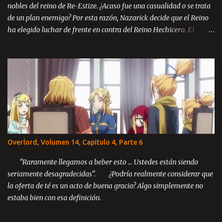
nobles del reino de Re-Estize. ¿Acaso fue una casualidad o se trata
de un plan enemigo? Por esta razón, Nazarick decide que el Reino
ha elegido luchar de frente en contra del Reino Hechicero. El
príncipe Zanack, Blue Rose y Brain se encuentran en el reino de Re-
Estize, aun catatónicos debido a la masacre ocurrida en la llanura
de Kazze y ahora con la amenaza de guerra en contra del mismo
enemigo, todos se encuentran desesperados ante la perspectiva de
luchar una guerra sin posibilidades de victoria. El reino está al
borde del colapso y solo un milagro podría salvarlos. Tabla de
Contenido Prologo Parte 1 Parte 2 Parte 3 Capítulo 1: Un
movimiento inesperado Parte 1-2 Parte 3 Parte 4 Parte 5 Parte 6
Parte 7 Parte 8 Capítulo 2: El principio del fin Parte 1 Parte 2 Parte
Overlord, Volumen 14, Capitulo 4, Parte 6
3 Parte 4 Parte 5 Parte 6 Parte 7 Parte 8 Parte 9 Capítulo 3: El
último rey Parte 1 Parte 2 Parte 3 ...
"Raramente llegamos a beber esto ... Ustedes están siendo
seriamente desagradecidas". ¿Podría realmente considerar que
la oferta de té es un acto de buena gracia? Algo simplemente no
estaba bien con esa definición.