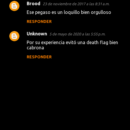
Brood
23 de noviembre de 2017 a las 8:31 a.m.
C
Ese pegaso es un loquillo bien orgulloso
o
RESPONDER
m
e
Unknown
5 de mayo de 2020 a las 5:55 p.m.
n
Por su experiencia evitó una death flag bien
t
cabrona
a
RESPONDER
r
i
o
s