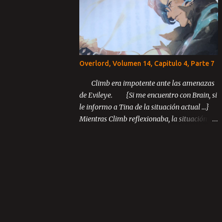
Parte 3 ...
Overlord, Volumen 14, Capitulo 4, Parte 7
Climb era impotente ante las amenazas
de Evileye. {Si me encuentro con Brain, si
le informo a Tina de la situación actual ...}
Mientras Climb reflexionaba, la situación
inusual entre los miembros de Blue Rose
continuó desarrollándose.