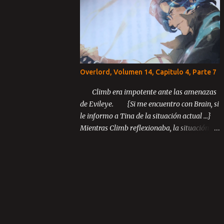
Capítulo 3: El último rey Parte 1 Parte 2
Parte 3 ...
Overlord, Volumen 14, Capitulo 4, Parte 7
Climb era impotente ante las amenazas
de Evileye. {Si me encuentro con Brain, si
le informo a Tina de la situación actual ...}
Mientras Climb reflexionaba, la situación
inusual entre los miembros de Blue Rose
continuó desarrollándose.