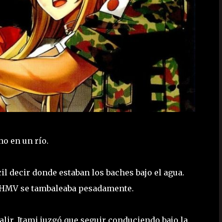
no en un río.
cil decir donde estaban los baches bajo el agua.
l HMV se tambaleaba pesadamente.
salir. Itami juzgó que seguir conduciendo bajo la