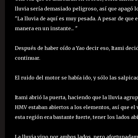
lluvia sería demasiado peligroso, así que apagó
"La lluvia de aquí es muy pesada. A pesar de que
manera en un instante... "
Después de haber oído a Yao decir eso, Itami deci
continuar.
El ruido del motor se había ido, y sólo las salpic
Itami abrió la puerta, haciendo que la lluvia agru
HMV estaban abiertos a los elementos, así que el v
esta región era bastante fuerte, tener los lados ab
La lluvia vino por ambos lados, pero afortunadame