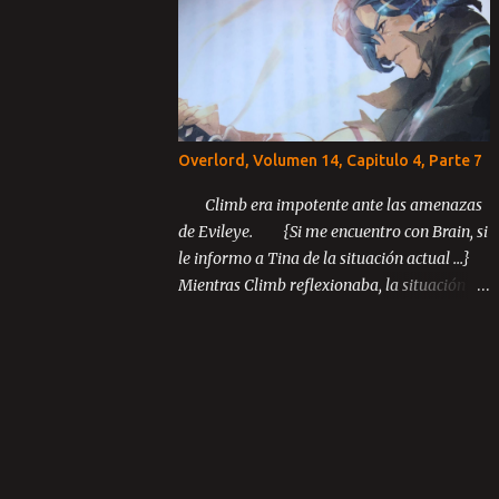
Capítulo 3: El último rey Parte 1 Parte 2
Parte 3 ...
Overlord, Volumen 14, Capitulo 4, Parte 7
Climb era impotente ante las amenazas
de Evileye. {Si me encuentro con Brain, si
le informo a Tina de la situación actual ...}
Mientras Climb reflexionaba, la situación
inusual entre los miembros de Blue Rose
continuó desarrollándose.