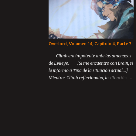
Capítulo 3: El último rey Parte 1 Parte 2
Parte 3 ...
Overlord, Volumen 14, Capitulo 4, Parte 7
Climb era impotente ante las amenazas
de Evileye. {Si me encuentro con Brain, si
le informo a Tina de la situación actual ...}
Mientras Climb reflexionaba, la situación
inusual entre los miembros de Blue Rose
continuó desarrollándose.